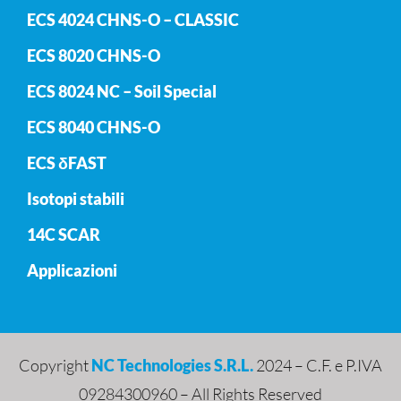
ECS 4024 CHNS-O – CLASSIC
ECS 8020 CHNS-O
ECS 8024 NC – Soil Special
ECS 8040 CHNS-O
ECS δFAST
Isotopi stabili
14C SCAR
Applicazioni
Copyright
NC Technologies S.R.L.
2024 – C.F. e P.IVA
09284300960 – All Rights Reserved