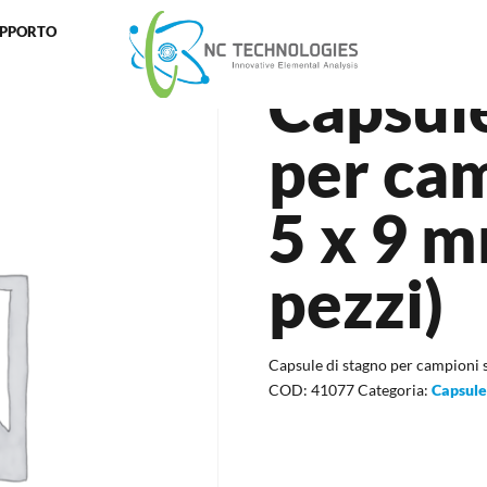
UPPORTO
di stagno per campioni solidi 5 x 9 mm (250 pezzi)
Capsule
per cam
5 x 9 
pezzi)
Capsule di stagno per campioni s
COD:
41077
Categoria:
Capsule 