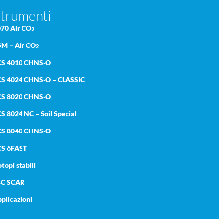
trumenti
070 Air CO
2
SM – Air CO
2
CS 4010 CHNS-O
CS 4024 CHNS-O – CLASSIC
CS 8020 CHNS-O
S 8024 NC – Soil Special
CS 8040 CHNS-O
CS δFAST
otopi stabili
4C SCAR
plicazioni