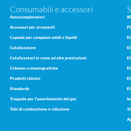
Consumabili e accessori
S
Autocampionatori
8
Accessori per strumenti
P
Capsule per campioni solidi e liquidi
E
Catalizzatore
E
Catalizzatori in rame ad alte prestazioni
E
Colonne cromatografiche
EC
Prodotti chimici
E
Standards
E
Trappole per l’assorbimento del gas
Is
Tubi di combustione e riduzione
1
a
Ap