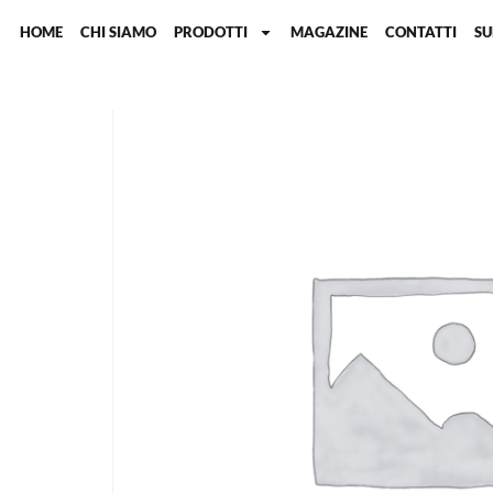
HOME
CHI SIAMO
PRODOTTI
MAGAZINE
CONTATTI
S
Home
/
Capsule per campioni solidi e liquidi
/ Capsule 