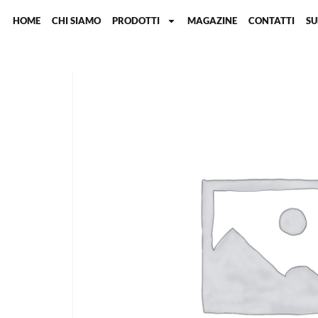
HOME
CHI SIAMO
PRODOTTI
MAGAZINE
CONTATTI
S
Home
/
Colonne cromatografiche
/ Colonna GC per se