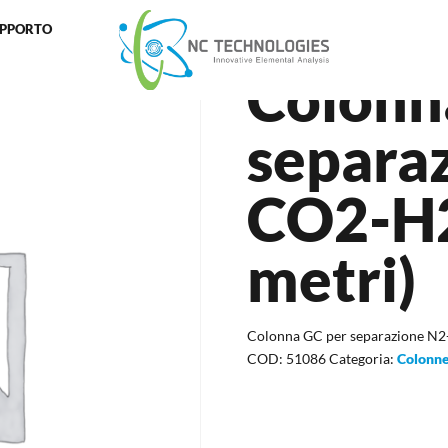
UPPORTO
parazione N2-CO2-H2O-SO2 (3 metri)
Colonn
separa
CO2-H
metri)
Colonna GC per separazione N
COD:
51086
Categoria:
Colonne