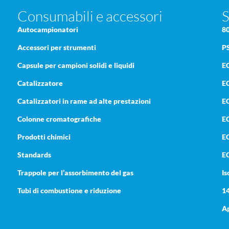
Consumabili e accessori
S
Autocampionatori
8
Accessori per strumenti
P
Capsule per campioni solidi e liquidi
E
Catalizzatore
E
Catalizzatori in rame ad alte prestazioni
E
Colonne cromatografiche
EC
Prodotti chimici
E
Standards
E
Trappole per l’assorbimento del gas
Is
Tubi di combustione e riduzione
1
a
Ap