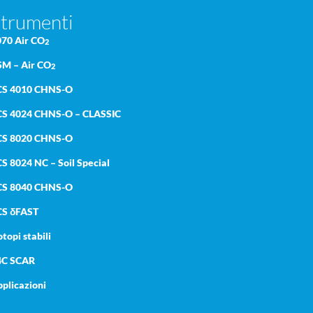
trumenti
070 Air CO
2
SM – Air CO
2
CS 4010 CHNS-O
CS 4024 CHNS-O – CLASSIC
CS 8020 CHNS-O
S 8024 NC – Soil Special
CS 8040 CHNS-O
CS δFAST
otopi stabili
4C SCAR
plicazioni