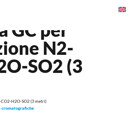
a GC per
zione N2-
2O-SO2 (3
2-CO2-H2O-SO2 (3 metri)
 cromatografiche