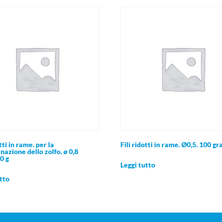
otti in rame. per la
Fili ridotti in rame. Ø0,5. 100 g
azione dello zolfo. ø 0,8
50 g
Leggi tutto
tto