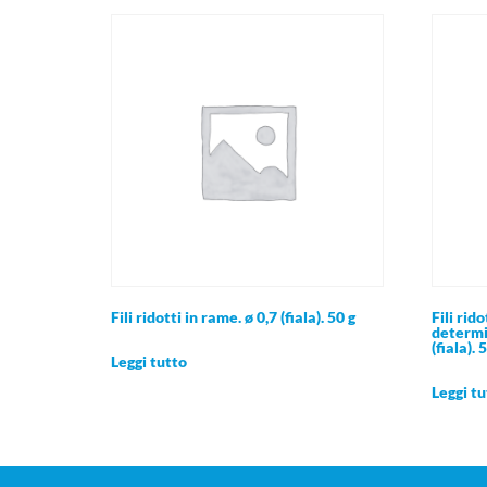
Fili ridotti in rame. ø 0,7 (fiala). 50 g
Fili rid
determin
(fiala). 
Leggi tutto
Leggi tu