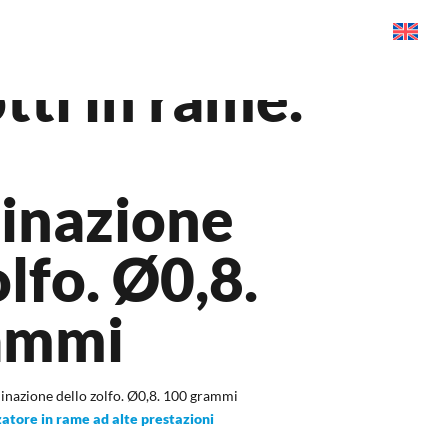
otti in rame.
inazione
olfo. Ø0,8.
ammi
rminazione dello zolfo. Ø0,8. 100 grammi
zatore in rame ad alte prestazioni