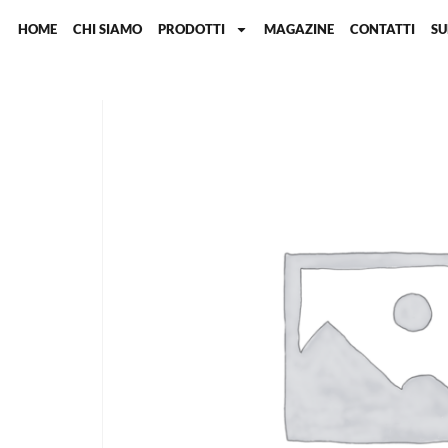
HOME
CHI SIAMO
PRODOTTI
MAGAZINE
CONTATTI
S
Home
/
Catalizzatore in rame ad alte prestazioni
/ Fil