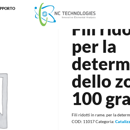
UPPORTO
i ridotti in rame. per la determinazione dello zolfo. Ø0,8. 100 grammi
Fili rid
per la
determ
dello z
100 gr
Fili ridotti in rame. per la dete
COD:
11017
Categoria:
Cataliz