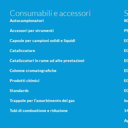
Consumabili e accessori
S
Autocampionatori
8
Accessori per strumenti
P
Capsule per campioni solidi e liquidi
E
Catalizzatore
E
Catalizzatori in rame ad alte prestazioni
E
Colonne cromatografiche
EC
Prodotti chimici
E
Standards
E
Trappole per l’assorbimento del gas
Is
Tubi di combustione e riduzione
1
a
Ap