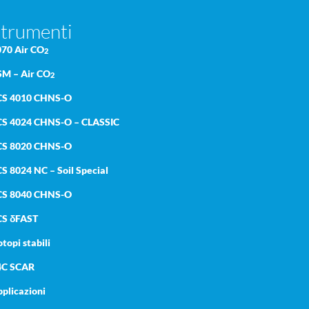
trumenti
070 Air CO
2
SM – Air CO
2
CS 4010 CHNS-O
CS 4024 CHNS-O – CLASSIC
CS 8020 CHNS-O
S 8024 NC – Soil Special
CS 8040 CHNS-O
CS δFAST
otopi stabili
4C SCAR
plicazioni