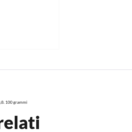
Ø0,8. 100 grammi
relati