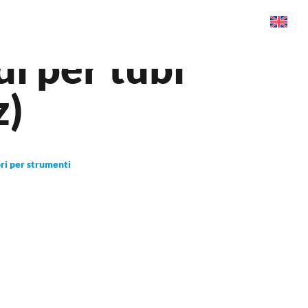
i per tubi
z)
ri per strumenti