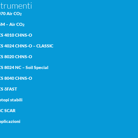
trumenti
070 Air CO
2
SM – Air CO
2
CS 4010 CHNS-O
CS 4024 CHNS-O – CLASSIC
CS 8020 CHNS-O
S 8024 NC – Soil Special
CS 8040 CHNS-O
CS δFAST
otopi stabili
4C SCAR
plicazioni