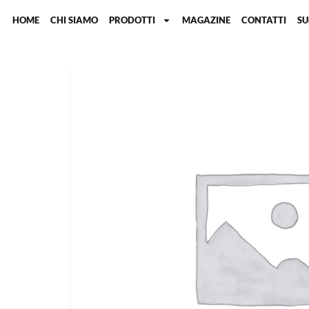
HOME
CHI SIAMO
PRODOTTI
MAGAZINE
CONTATTI
S
Home
/
Accessori per strumenti
/ Raccordi per tubi blu