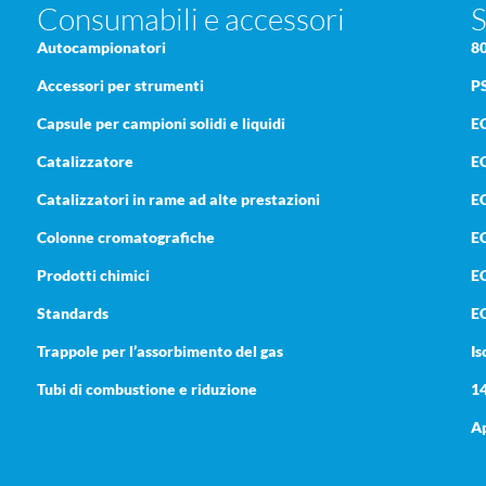
Consumabili e accessori
S
Autocampionatori
8
Accessori per strumenti
P
Capsule per campioni solidi e liquidi
E
Catalizzatore
E
Catalizzatori in rame ad alte prestazioni
E
Colonne cromatografiche
EC
Prodotti chimici
E
Standards
E
Trappole per l’assorbimento del gas
Is
Tubi di combustione e riduzione
1
a
Ap