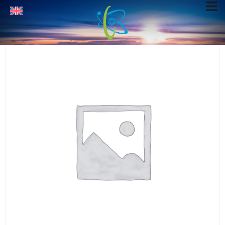
Home
Standards
/
/ Sulfanilamide. 2 g