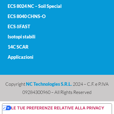
ECS 8024 NC – Soil Special
ECS 8040 CHNS-O
ECS δFAST
Isotopi stabili
14C SCAR
Applicazioni
Copyright
NC Technologies S.R.L.
2024 – C.F. e P.IVA
09284300960 – All Rights Reserved
LE TUE PREFERENZE RELATIVE ALLA PRIVACY