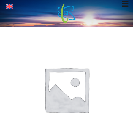
Home
Tubi di combustione e riduzione
/
/ Tubo di Quarzo
Trasparente 26x450mm. 1 pc.