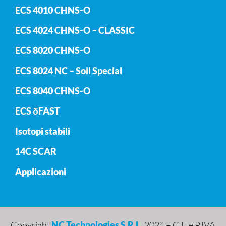
ECS 4010 CHNS-O
ECS 4024 CHNS-O – CLASSIC
ECS 8020 CHNS-O
ECS 8024 NC – Soil Special
ECS 8040 CHNS-O
ECS δFAST
Isotopi stabili
14C SCAR
Applicazioni
Copyright
NC Technologies S.R.L.
2024 – C.F. e P.IVA