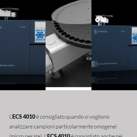
L’
ECS 4010
è consigliato quando si vogliono
analizzare campioni particolarmente omogenei
(micro pesate). L’
ECS 4010
è consigliato anche nei