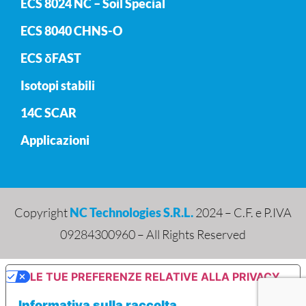
ECS 8024 NC – Soil Special
ECS 8040 CHNS-O
ECS δFAST
Isotopi stabili
14C SCAR
Applicazioni
Copyright
NC Technologies S.R.L.
2024 – C.F. e P.IVA
09284300960 – All Rights Reserved
LE TUE PREFERENZE RELATIVE ALLA PRIVACY
Informativa sulla raccolta