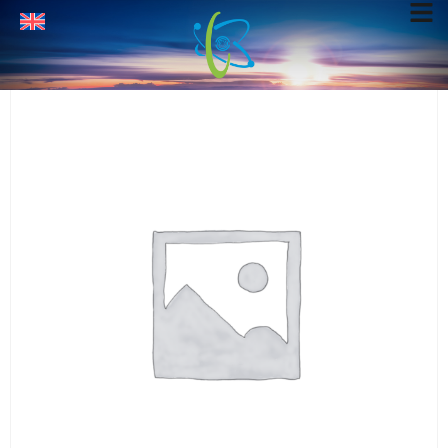
Home
Colonne cromatografiche
/
/ Colonna GC per
Modulo Combustione