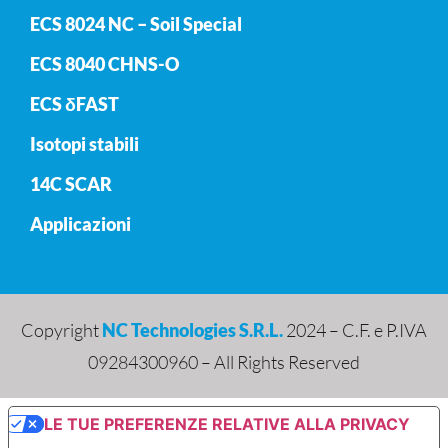
ECS 8024 NC – Soil Special
ECS 8040 CHNS-O
ECS δFAST
Isotopi stabili
14C SCAR
Applicazioni
Copyright
NC Technologies S.R.L.
2024 – C.F. e P.IVA
09284300960 – All Rights Reserved
LE TUE PREFERENZE RELATIVE ALLA PRIVACY