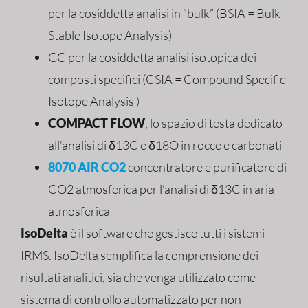
per la cosiddetta analisi in “bulk” (BSIA = Bulk
Stable Isotope Analysis)
GC per la cosiddetta analisi isotopica dei
composti specifici (CSIA = Compound Specific
Isotope Analysis )
COMPACT FLOW
, lo spazio di testa dedicato
all’analisi di δ13C e δ18O in rocce e carbonati
8070 AIR CO2
concentratore e purificatore di
CO2 atmosferica per l’analisi di δ13C in aria
atmosferica
IsoDelta
è il software che gestisce tutti i sistemi
IRMS. IsoDelta semplifica la comprensione dei
risultati analitici, sia che venga utilizzato come
sistema di controllo automatizzato per non