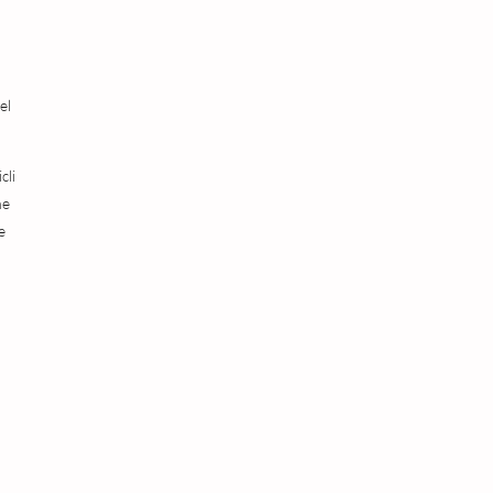
el
cli
he
e