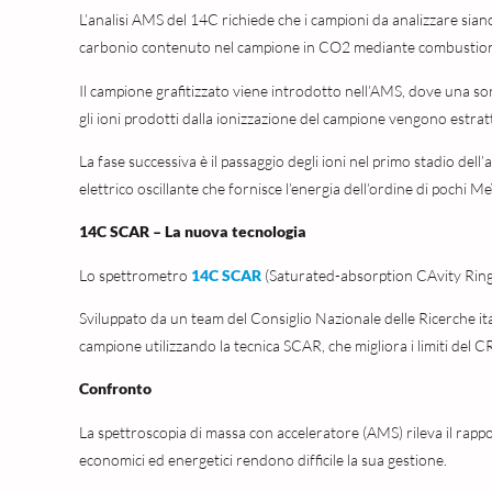
L’analisi AMS del 14C richiede che i campioni da analizzare sia
carbonio contenuto nel campione in CO2 mediante combustione, 
Il campione grafitizzato viene introdotto nell’AMS, dove una sorg
gli ioni prodotti dalla ionizzazione del campione vengono estrat
La fase successiva è il passaggio degli ioni nel primo stadio de
elettrico oscillante che fornisce l’energia dell’ordine di pochi Me
14C SCAR – La nuova tecnologia
Lo spettrometro
14C SCAR
(Saturated-absorption CAvity Ring
Sviluppato da un team del Consiglio Nazionale delle Ricerche ita
campione utilizzando la tecnica SCAR, che migliora i limiti del 
Confronto
La spettroscopia di massa con acceleratore (AMS) rileva il rappo
economici ed energetici rendono difficile la sua gestione.