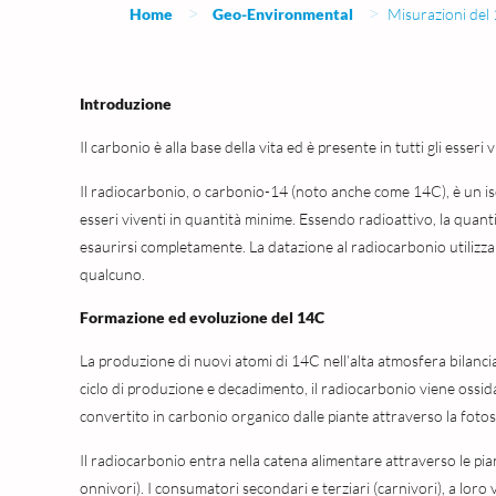
>
>
Home
Geo-Environmental
Misurazioni del 
Introduzione
Il carbonio è alla base della vita ed è presente in tutti gli esseri v
Il radiocarbonio, o carbonio-14 (noto anche come 14C), è un iso
esseri viventi in quantità minime. Essendo radioattivo, la quan
esaurirsi completamente. La datazione al radiocarbonio utilizz
qualcuno.
Formazione ed evoluzione del 14C
La produzione di nuovi atomi di 14C nell’alta atmosfera bilanci
ciclo di produzione e decadimento, il radiocarbonio viene ossid
convertito in carbonio organico dalle piante attraverso la fotos
Il radiocarbonio entra nella catena alimentare attraverso le pia
onnivori). I consumatori secondari e terziari (carnivori), a loro