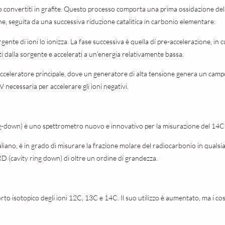
no convertiti in grafite. Questo processo comporta una prima ossidazione del
seguita da una successiva riduzione catalitica in carbonio elementare.
ente di ioni lo ionizza. La fase successiva è quella di pre-accelerazione, in c
ti dalla sorgente e accelerati a un’energia relativamente bassa.
ll’acceleratore principale, dove un generatore di alta tensione genera un cam
V necessaria per accelerare gli ioni negativi.
-down) è uno spettrometro nuovo e innovativo per la misurazione del 14C
liano, è in grado di misurare la frazione molare del radiocarbonio in qualsia
CRD (cavity ring down) di oltre un ordine di grandezza.
rto isotopico degli ioni 12C, 13C e 14C. Il suo utilizzo è aumentato, ma i cos