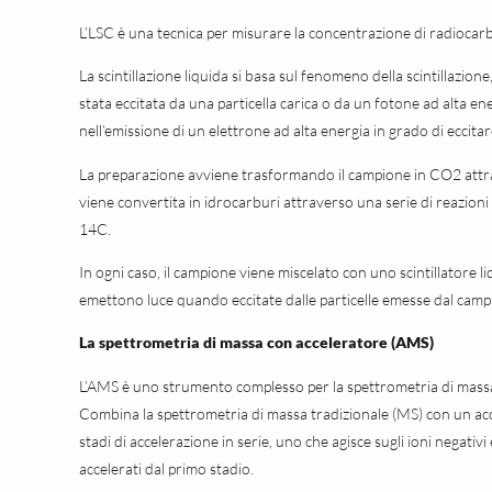
L’LSC è una tecnica per misurare la concentrazione di radiocarbo
La scintillazione liquida si basa sul fenomeno della scintillazion
stata eccitata da una particella carica o da un fotone ad alta e
nell’emissione di un elettrone ad alta energia in grado di eccitare
La preparazione avviene trasformando il campione in CO2 attrav
viene convertita in idrocarburi attraverso una serie di reazio
14C.
In ogni caso, il campione viene miscelato con uno scintillatore li
emettono luce quando eccitate dalle particelle emesse dal camp
La spettrometria di massa con acceleratore (AMS)
L’AMS è uno strumento complesso per la spettrometria di massa s
Combina la spettrometria di massa tradizionale (MS) con un acc
stadi di accelerazione in serie, uno che agisce sugli ioni negativi e
accelerati dal primo stadio.