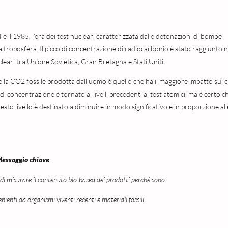
 e il 1985, l’era dei test nucleari caratterizzata dalle detonazioni di bombe
troposfera. Il picco di concentrazione di radiocarbonio è stato raggiunto n
cleari tra Unione Sovietica, Gran Bretagna e Stati Uniti.
della CO2 fossile prodotta dall’uomo è quello che ha il maggiore impatto sui ci
 di concentrazione è tornato ai livelli precedenti ai test atomici, ma è certo c
sto livello è destinato a diminuire in modo significativo e in proporzione all
essaggio chiave
di misurare il contenuto bio-based dei prodotti perché sono
enti da organismi viventi recenti e materiali fossili.