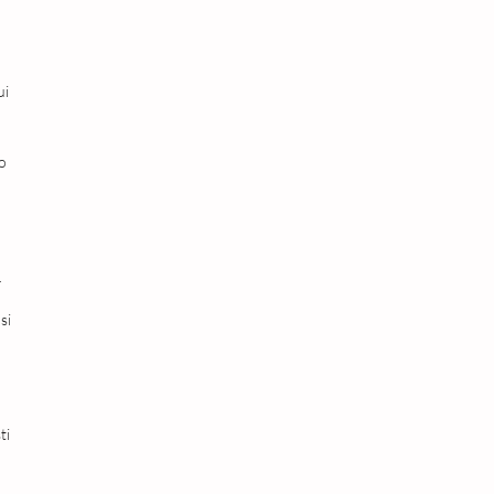
ui
po
.
si
ti