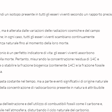
di un isotopo presente in tutti gli esseri viventi secondo un rapporto precis
a è alterata dalle variazioni delle radiazioni cosmiche e del campo
he; in ogni caso, tutti gli esseri viventi scambiano continuamente
nza naturale fino al momento della loro morte.
io è un perfetto indicatore di vita: gli esseri viventi assorbono
ella morte. Pertanto, misurando la concentrazione residua di 14C e
 o stabilire la frazione biogenica (contenente 14C) e la frazione fossile
a.
a costante nel tempo, ma a parte eventi significativi di origine naturale
e della concentrazione di radiocarbonio presente in natura è attribuibile
a dell’estrazione e dell’utilizzo di combustibili fossili come il carbone e,
ile nell’atmosfera, disturbando il ciclo naturale del carbonio.