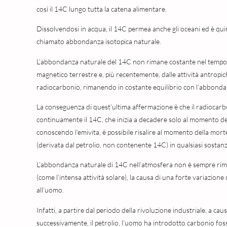
così il 14C lungo tutta la catena alimentare.
Dissolvendosi in acqua, il 14C permea anche gli oceani ed è quin
chiamato abbondanza isotopica naturale.
L’abbondanza naturale del 14C non rimane costante nel tempo, m
magnetico terrestre e, più recentemente, dalle attività antropic
radiocarbonio, rimanendo in costante equilibrio con l’abbonda
La conseguenza di quest’ultima affermazione è che il radiocarbon
continuamente il 14C, che inizia a decadere solo al momento d
conoscendo l’emivita, è possibile risalire al momento della morte
(derivata dal petrolio, non contenente 14C) in qualsiasi sostanz
L’abbondanza naturale di 14C nell’atmosfera non è sempre rimast
(come l’intensa attività solare), la causa di una forte variazion
all’uomo.
Infatti, a partire dal periodo della rivoluzione industriale, a caus
successivamente, il petrolio, l’uomo ha introdotto carbonio foss