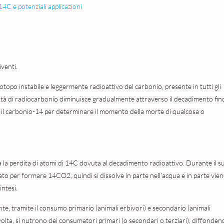
14C e potenziali applicazioni
iventi.
topo instabile e leggermente radioattivo del carbonio, presente in tutti gli
tità di radiocarbonio diminuisce gradualmente attraverso il decadimento fin
a il carbonio-14 per determinare il momento della morte di qualcosa o
a la perdita di atomi di 14C dovuta al decadimento radioattivo. Durante il s
ato per formare 14CO2, quindi si dissolve in parte nell’acqua e in parte vie
intesi.
nte, tramite il consumo primario (animali erbivori) e secondario (animali
 volta, si nutrono dei consumatori primari (o secondari o terziari), diffonde