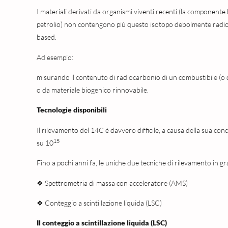
I materiali derivati da organismi viventi recenti (la componente
petrolio) non contengono più questo isotopo debolmente radioa
based.
Ad esempio:
misurando il contenuto di radiocarbonio di un combustibile (o di
o da materiale biogenico rinnovabile.
Tecnologie disponibili
Il rilevamento del 14C è davvero difficile, a causa della sua con
15
su 10
Fino a pochi anni fa, le uniche due tecniche di rilevamento in gr
❖ Spettrometria di massa con acceleratore (AMS)
❖ Conteggio a scintillazione liquida (LSC)
Il conteggio a scintillazione liquida (LSC)