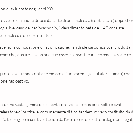
nio, sviluppata negli anni ’60.
e, ovvero l’emissione di luce da parte di una molecola (scintillatore) dopo che 
nergia. Nel caso del radiocarbonio, il decadimento beta del 14C consiste
 le molecole dello scintillatore.
erso la combustione o l’acidificazione; l’anidride carbonica così prodotta
ni chimiche, oppure il campione può essere convertito in benzene marcato co
quido, la soluzione contiene molecole fluorescenti (scintillatori primari) che
ione radioattivo.
u una vasta gamma di elementi con livelli di precisione molto elevati.
eleratore di particelle, comunemente di tipo tandem, ovvero costituito da 
 l’altro sugli ioni positivi ottenuti dall’estrazione di elettroni dagli ioni negat